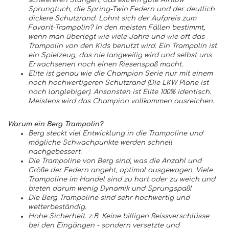
schwereren Stangen, das extrem gute Airflow
Sprungtuch, die Spring-Twin Federn und der deutlich
dickere Schutzrand. Lohnt sich der Aufpreis zum
Favorit-Trampolin? In den meisten Fällen bestimmt,
wenn man überlegt wie viele Jahre und wie oft das
Trampolin von den Kids benutzt wird. Ein Trampolin ist
ein Spielzeug, das nie langweilig wird und selbst uns
Erwachsenen noch einen Riesenspaß macht.
Elite ist genau wie die Champion Serie nur mit einem
noch hochwertigeren Schutzrand (Die LKW Plane ist
noch langlebiger). Ansonsten ist Elite 100% identisch.
Meistens wird das Champion vollkommen ausreichen.
Warum ein Berg Trampolin?
Berg steckt viel Entwicklung in die Trampoline und
mögliche Schwachpunkte werden schnell
nachgebessert.
Die Trampoline von Berg sind, was die Anzahl und
Größe der Federn angeht, optimal ausgewogen. Viele
Trampoline im Handel sind zu hart oder zu weich und
bieten darum wenig Dynamik und Sprungspaß!
Die Berg Trampoline sind sehr hochwertig und
wetterbeständig.
Hohe Sicherheit. z.B. Keine billigen Reissverschlüsse
bei den Eingängen - sondern versetzte und