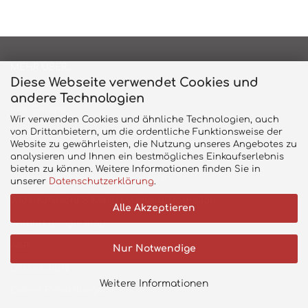
MEHR ÜBER...
Diese Webseite verwendet Cookies und
Impressum
andere Technologien
Beo Gruppe
Wir verwenden Cookies und ähnliche Technologien, auch
von Drittanbietern, um die ordentliche Funktionsweise der
Kontakt
Website zu gewährleisten, die Nutzung unseres Angebotes zu
Magazin/Prospekt
analysieren und Ihnen ein bestmögliches Einkaufserlebnis
bieten zu können. Weitere Informationen finden Sie in
Versand- & Zahlungsbedingungen
unserer
Datenschutzerklärung
.
Widerrufsrecht & Muster-Widerrufsformular
Alle Akzeptieren
Anfahrt google maps
AGB
Nur Notwendige
Datenschutz
Weitere Informationen
Cookie Einstellungen