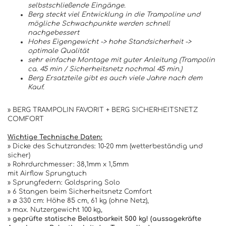
selbstschließende Eingänge.
Berg steckt viel Entwicklung in die Trampoline und
mögliche Schwachpunkte werden schnell
nachgebessert
Hohes Eigengewicht -> hohe Standsicherheit ->
optimale Qualität
sehr einfache Montage mit guter Anleitung (Trampolin
ca. 45 min / Sicherheitsnetz nochmal 45 min.)
Berg Ersatzteile gibt es auch viele Jahre nach dem
Kauf.
» BERG TRAMPOLIN FAVORIT + BERG SICHERHEITSNETZ
COMFORT
Wichtige Technische Daten:
» Dicke des Schutzrandes: 10-20 mm (wetterbeständig und
sicher)
» Rohrdurchmesser: 38,1mm x 1,5mm
mit Airflow Sprungtuch
» Sprungfedern: Goldspring Solo
» 6 Stangen beim Sicherheitsnetz Comfort
» ø 330 cm: Höhe 85 cm, 61 kg (ohne Netz),
» max. Nutzergewicht 100 kg,
»
geprüfte statische Belastbarkeit 500 kg! (aussagekräfte