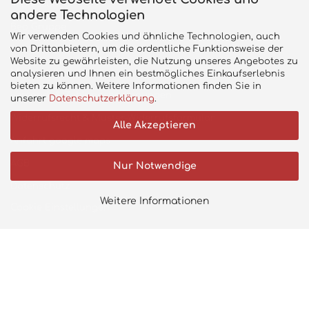
Impressum
andere Technologien
Beo Gruppe
Wir verwenden Cookies und ähnliche Technologien, auch
von Drittanbietern, um die ordentliche Funktionsweise der
Kontakt
Website zu gewährleisten, die Nutzung unseres Angebotes zu
Magazin/Prospekt
analysieren und Ihnen ein bestmögliches Einkaufserlebnis
bieten zu können. Weitere Informationen finden Sie in
Versand- & Zahlungsbedingungen
unserer
Datenschutzerklärung
.
Widerrufsrecht & Muster-Widerrufsformular
Alle Akzeptieren
Anfahrt google maps
AGB
Nur Notwendige
Datenschutz
Weitere Informationen
Cookie Einstellungen
BERG MAGAZIN
Wir sind stolz, die neusete BERG-Kollektion präsentieren zu
können! Die Pedal-Gokarts und Trampoline von BERG bieten
garantiert jahrelanges Spielvergnügen.
LASS DICH INSPIRIEREN